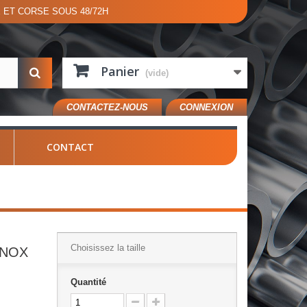
E ET CORSE SOUS 48/72H
Panier
(vide)
CONTACTEZ-NOUS
CONNEXION
CONTACT
Choisissez la taille
INOX
Quantité