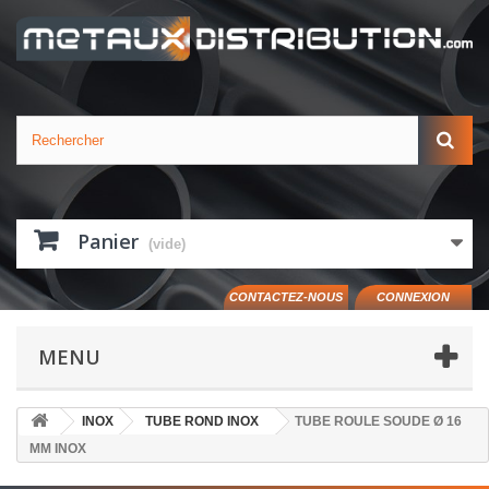
Panier
(vide)
CONTACTEZ-NOUS
CONNEXION
MENU
INOX
TUBE ROND INOX
TUBE ROULE SOUDE Ø 16
MM INOX