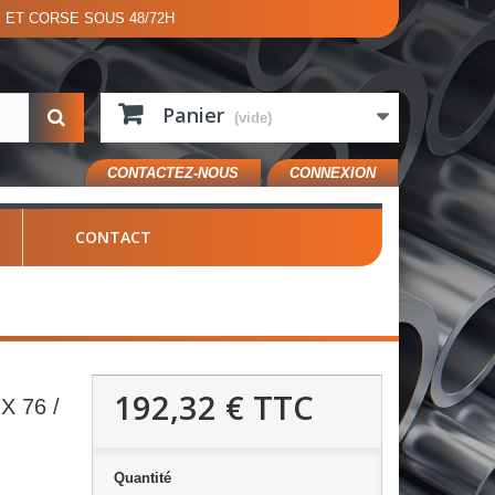
E ET CORSE SOUS 48/72H
Panier
(vide)
CONTACTEZ-NOUS
CONNEXION
CONTACT
192,32 €
TTC
 76 /
Quantité