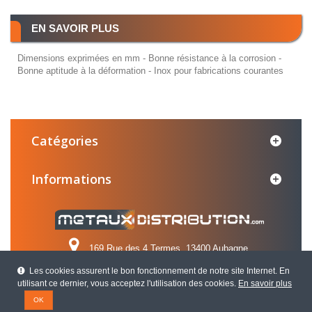
EN SAVOIR PLUS
Dimensions exprimées en mm - Bonne résistance à la corrosion -
Bonne aptitude à la déformation - Inox pour fabrications courantes
Catégories
Informations
169 Rue des 4 Termes, 13400 Aubagne
Les cookies assurent le bon fonctionnement de notre site Internet. En
Appelez-nous au :
04 42 84 31 31
utilisant ce dernier, vous acceptez l'utilisation des cookies.
En savoir plus
OK
CRÉATION AGENCE WEBXY -
WEBDESIGN : ARÔME